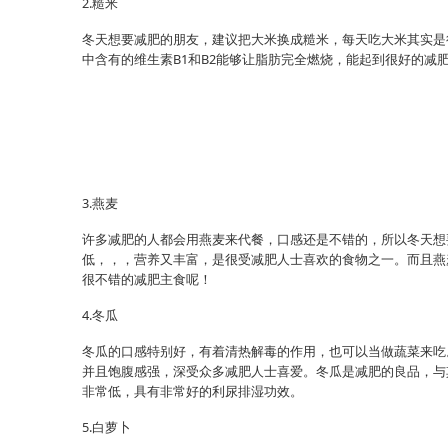
2.糙米
冬天想要减肥的朋友，建议把大米换成糙米，每天吃大米其实是
中含有的维生素B1和B2能够让脂肪完全燃烧，能起到很好的减
3.燕麦
许多减肥的人都会用燕麦来代餐，口感还是不错的，所以冬天想
低，，，营养又丰富，是很受减肥人士喜欢的食物之一。而且燕
很不错的减肥主食呢！
4.冬瓜
冬瓜的口感特别好，有着清热解毒的作用，也可以当做蔬菜来吃
并且饱腹感强，深受众多减肥人士喜爱。冬瓜是减肥的良品，与
非常低，具有非常好的利尿排湿功效。
5.白萝卜