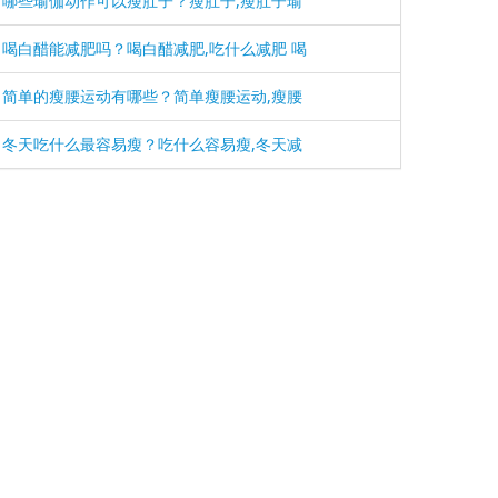
哪些瑜伽动作可以瘦肚子？瘦肚子,瘦肚子瑜
喝白醋能减肥吗？喝白醋减肥,吃什么减肥 喝
简单的瘦腰运动有哪些？简单瘦腰运动,瘦腰
冬天吃什么最容易瘦？吃什么容易瘦,冬天减