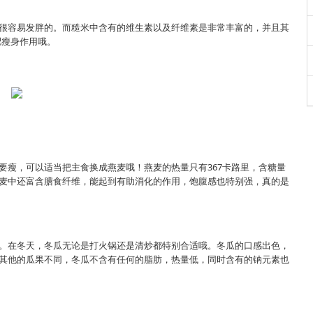
很容易发胖的。而糙米中含有的维生素以及纤维素是非常丰富的，并且其
肥瘦身作用哦。
要瘦，可以适当把主食换成燕麦哦！燕麦的热量只有367卡路里，含糖量
麦中还富含膳食纤维，能起到有助消化的作用，饱腹感也特别强，真的是
。在冬天，冬瓜无论是打火锅还是清炒都特别合适哦。冬瓜的口感出色，
其他的瓜果不同，冬瓜不含有任何的脂肪，热量低，同时含有的钠元素也