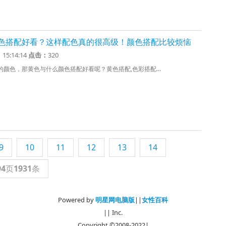
色搭配好看？这样配色真的很高级！颜色搭配比较烦恼
1 15:14:14
点击：
320
颜色，那黄色与什么颜色搭配好看呢？黄色搭配,色彩搭配...
9
10
11
12
13
14
94
页
1931
条
Powered by
明星网电脑版
||
女性百科
|| Inc.
Copyright ©2008-2022|