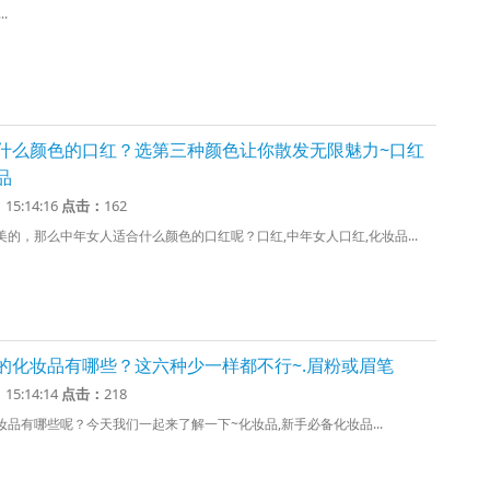
.
什么颜色的口红？选第三种颜色让你散发无限魅力~口红
品
1 15:14:16
点击：
162
的，那么中年女人适合什么颜色的口红呢？口红,中年女人口红,化妆品...
的化妆品有哪些？这六种少一样都不行~.眉粉或眉笔
1 15:14:14
点击：
218
品有哪些呢？今天我们一起来了解一下~化妆品,新手必备化妆品...