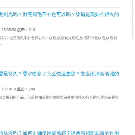
毛剃光吗？做完眉毛不补色可以吗？纹眉是现如今很火的
2 15:35:50
点击：
310
光吗？做完眉毛不补色可以吗？纹眉,纹眉剃光眉毛,纹眉不补色纹眉,纹眉剃
.
香最持久？香水喷多了怎么快速去除？散发出清新淡雅的
1 15:14:19
点击：
248
都会用到的产品，但是你知道香水喷哪里留香更加持久吗？香水,香水留香技
粉底液吗？如何正确使用隔离霜？隔离霜和粉底液的作用