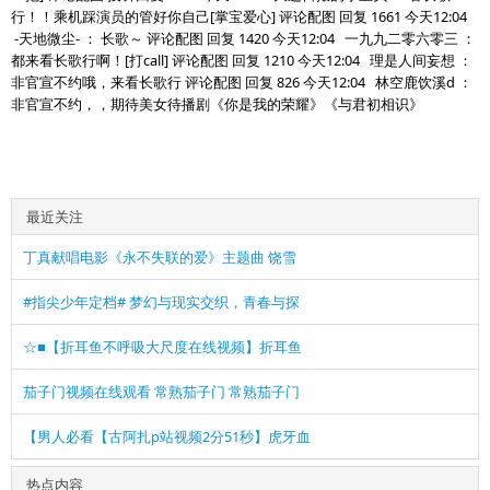
行！！乘机踩演员的管好你自己[掌宝爱心] 评论配图 回复 1661 今天12:04
-天地微尘- ： 长歌～ 评论配图 回复 1420 今天12:04 一九九二零六零三 ：
都来看长歌行啊！[打call] 评论配图 回复 1210 今天12:04 理是人间妄想 ：
非官宣不约哦，来看长歌行 评论配图 回复 826 今天12:04 林空鹿饮溪d ：
非官宣不约，，期待美女待播剧《你是我的荣耀》《与君初相识》
最近关注
丁真献唱电影《永不失联的爱》主题曲 饶雪
#指尖少年定档# 梦幻与现实交织，青春与探
☆■【折耳鱼不呼吸大尺度在线视频】折耳鱼
茄子门视频在线观看 常熟茄子门 常熟茄子门
【男人必看【古阿扎p站视频2分51秒】虎牙血
热点内容