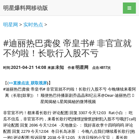
明星爆料网移动版
导航
明星网
>
实时热点
>
#迪丽热巴龚俊 帝皇书# 非官宣就
不约啦！长歌行入股不亏
2021-04-21 14:08
未知
明星网
时间:
来源:
作者:
点击:4817次
【{
>>直接点这_获取视屏
}】
#迪丽热巴龚俊 帝皇书# 非官宣就不约啦！长歌行入股不亏 今晚继续来看阿
离（长歌[鼓掌]）！ 顺便热巴待播新剧乔晶晶和纪云禾@Dear-迪丽热巴 
星闻揭秘 L星闻揭秘的微博视频 ​
非官宣不约！都来看长歌行 评论配图 回复 3307 今天12:03 Rat小白 ： 吃
瓜不信瓜，非官宣不约，来看长歌行吧[憧憬][憧憬][憧憬]入股不亏哦[打call]
评论配图 回复 2696 今天12:04 -天地微尘- ： 我好喜欢李十四呜呜呜 评论
配图 回复 2279 今天12:04 冬日长岛冰茶 ： 今晚八点我们继续看长歌行[抱
一抱] 评论配图 投诉回复 2038 今天12:05 大连日报的小宝贝 ： 看长歌